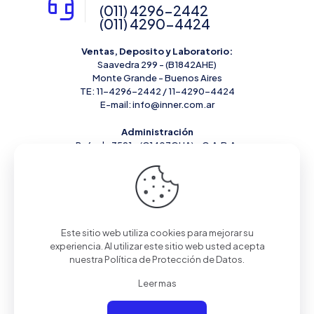
(011) 4296-2442
(011) 4290-4424
Ventas, Deposito y Laboratorio:
Saavedra 299 - (B1842AHE)
Monte Grande - Buenos Aires
TE: 11-4296-2442 / 11-4290-4424
E-mail: info@inner.com.ar
Administración
Rafaela 3591 - (C1407GUA) - C.A.B.A.
Este sitio web utiliza cookies para mejorar su
experiencia. Al utilizar este sitio web usted acepta
nuestra
Política de Protección de Datos
.
Leer mas
© 2024 INNER | Todos los derechos reservados |
Desarrollado por
Q2creative