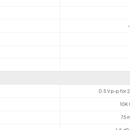
-
0.5 V p-p for 
10K 
75 