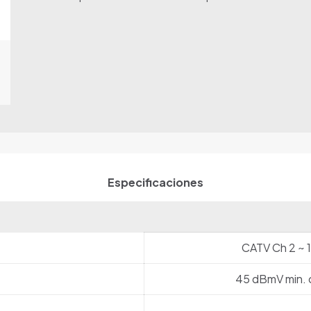
Especificaciones
CATV Ch 2 ~ 
45 dBmV min. c