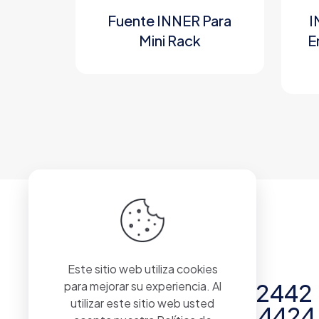
Fuente INNER Para
I
Mini Rack
E
Comunicate al:
Este sitio web utiliza cookies
(011) 4296-2442
para mejorar su experiencia. Al
utilizar este sitio web usted
(011) 4290-4424