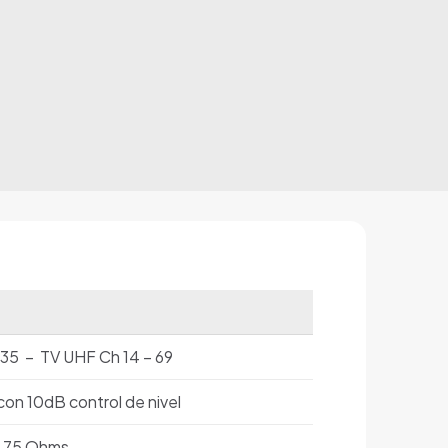
135 – TV UHF Ch 14 – 69
on 10dB control de nivel
75 Ohms