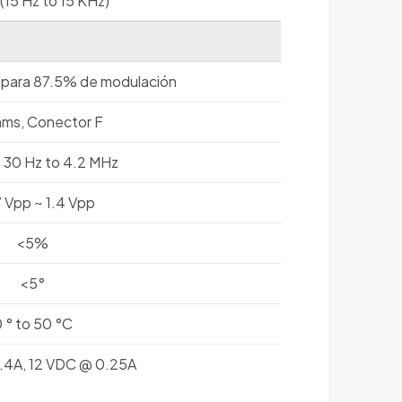
 (15 Hz to 15 KHz)
o para 87.5% de modulación
ms, Conector F
, 30 Hz to 4.2 MHz
 Vpp ~ 1.4 Vpp
<5%
<5°
 ° to 50 °C
.4A, 12 VDC @ 0.25A