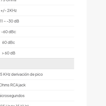
+/- 2KHz
11 ~ -30 dB
-60 dBc
60 dBc
> 60 dB
25 KHz derivación de pico
Ohms RCA jack
microsegundos