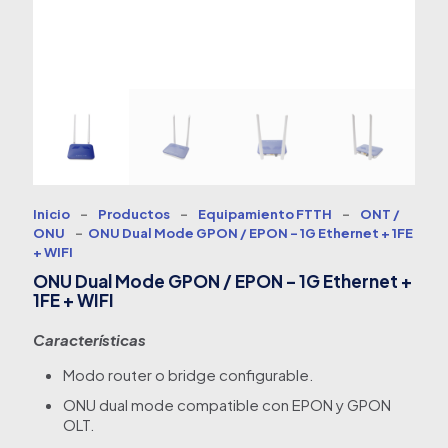
Inicio
-
Productos
-
Equipamiento FTTH
-
ONT /
ONU
-
ONU Dual Mode GPON / EPON – 1G Ethernet + 1FE
+ WIFI
ONU Dual Mode GPON / EPON – 1G Ethernet +
1FE + WIFI
Características
Modo router o bridge configurable.
ONU dual mode compatible con EPON y GPON
OLT.