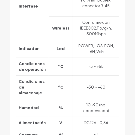
conector RJ45
Interfase
Conforme con
Wireless
IEEE802.11b/g/n,
300Mbps
POWER, LOS, PON,
Indicador
Led
LAN, WiFi
Condiciones
ºC
-5 ~ +55
de operación
Condiciones
de
ºC
-30 ~ +60
almacenaje
10~90 (no
Humedad
%
condensada)
Alimentación
V
DC 12V – 0,5A
Consumo
W
≤4