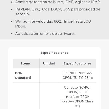
Admite detección de bucle, IGMP, vigilancia IGMP.
1Q VLAN, QinQ, Cos, DSCP, QoS para prioridad de
servicio.
WiFi admite velocidad 802.11n de hasta 300
Mbps.
Actualización remota de software.
Especificaciones
Items
Unidad
Especificaciones
PON
EPON IEEE802.3ah,
Standard
GPON ITU-T G.984.x
Conector SC/PC,1
GPON/EPON
interfase (EPON
PX20+ y GPON Clase
B+)