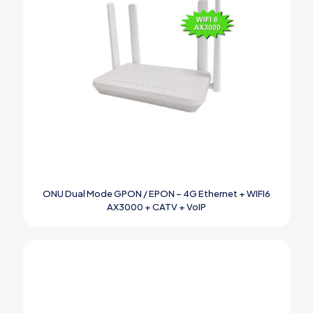
ONU Dual Mode GPON / EPON – 4G Ethernet + WIFI6
AX3000 + CATV + VoIP