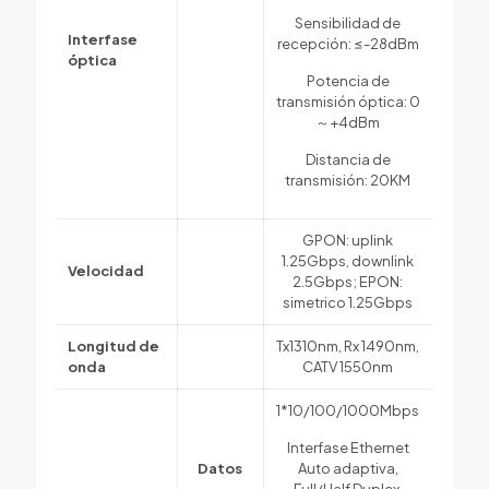
Sensibilidad de
Interfase
recepción: ≤-28dBm
óptica
Potencia de
transmisión óptica: 0
～+4dBm
Distancia de
transmisión: 20KM
GPON: uplink
1.25Gbps, downlink
Velocidad
2.5Gbps; EPON:
simetrico 1.25Gbps
Longitud de
Tx1310nm, Rx 1490nm,
onda
CATV 1550nm
1*10/100/1000Mbps
Interfase Ethernet
Datos
Auto adaptiva,
Full/Half Duplex,