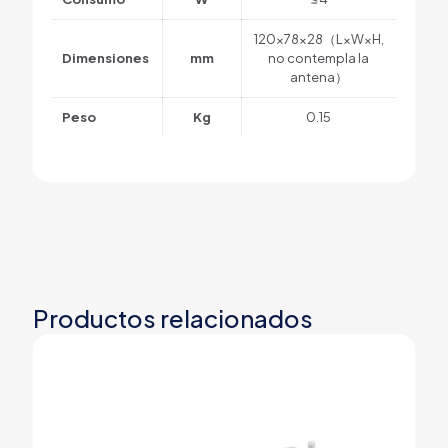
120×78×28（L×W×H,
Dimensiones
mm
no contempla la
antena）
Peso
Kg
0.15
Productos relacionados